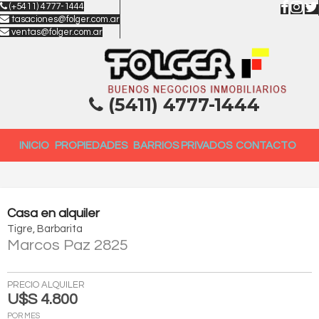
(+5411) 4777-1444
tasaciones@folger.com.ar
ventas@folger.com.ar
(5411) 4777-1444
INICIO
PROPIEDADES
BARRIOS PRIVADOS
CONTACTO
Casa
en
alquiler
Tigre
Barbarita
Marcos Paz 2825
PRECIO ALQUILER
U$S 4.800
POR MES