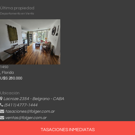
Última propiedad
Departamento en Venta
1450
, Florida
U$S 280.000
Ubicación
Lacroze 2354 - Belgrano - CABA
(5411) 4777-1444
tasaciones@folger.com.ar
ventas@folger.com.ar
TASACIONES INMEDIATAS